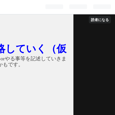
読者になる
略していく（仮
orやる事等を記述していきま
かもです。