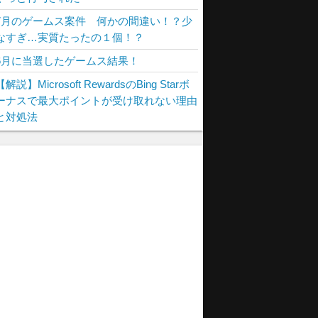
7月のゲームス案件 何かの間違い！？少
なすぎ…実質たったの１個！？
6月に当選したゲームス結果！
【解説】Microsoft RewardsのBing Starボ
ーナスで最大ポイントが受け取れない理由
と対処法