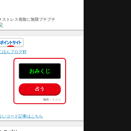
🔽ストレス発散に無限プチプチ
にほんブログ村
おみくじ
占う
制作：
Ｇスカ
占いコード記事はこちら