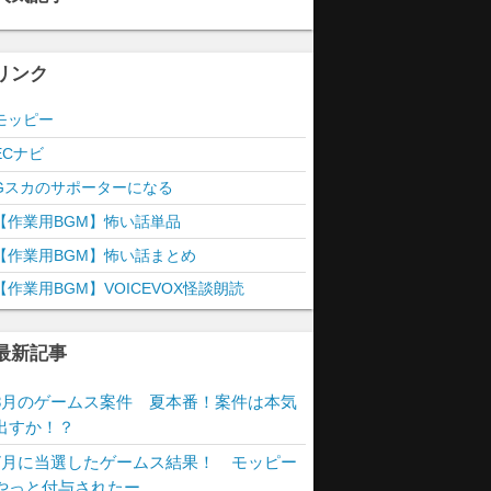
リンク
モッピー
ECナビ
Gスカのサポーターになる
【作業用BGM】怖い話単品
【作業用BGM】怖い話まとめ
【作業用BGM】VOICEVOX怪談朗読
最新記事
8月のゲームス案件 夏本番！案件は本気
出すか！？
7月に当選したゲームス結果！ モッピー
やっと付与されたー