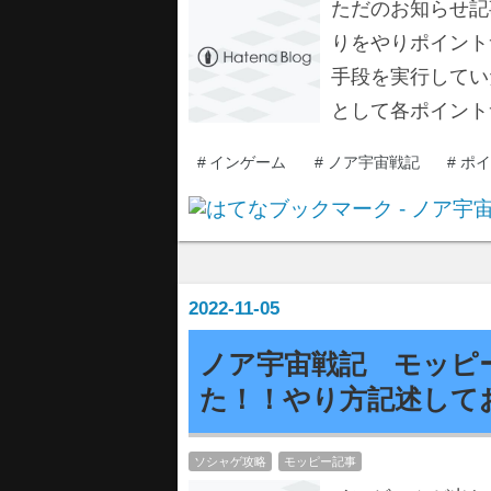
ただのお知らせ記
りをやりポイント
手段を実行してい
として各ポイント
#
インゲーム
#
ノア宇宙戦記
#
ポイ
2022
-
11
-
05
ノア宇宙戦記 モッピ
た！！やり方記述して
ソシャゲ攻略
モッピー記事